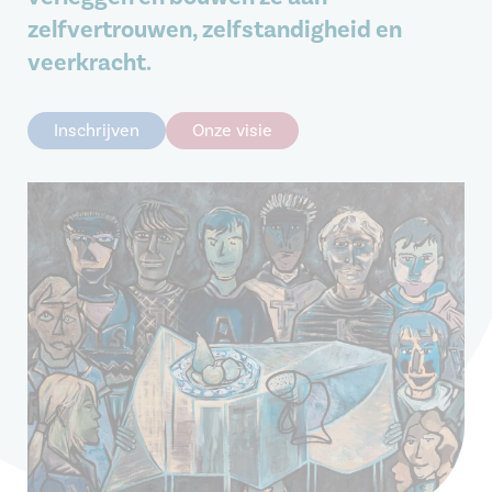
zelfvertrouwen, zelfstandigheid en
veerkracht.
Inschrijven
Onze visie