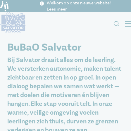
Welkom op onze nieuwe website!
Lees meer
BuBaO Salvator
BuBaO Salvator
Onze school
Bij Salvator draait alles om de leerling.
Praktisch
Visie
We versterken autonomie, maken talent
Kalender
Schoolreglement
Schooluren
zichtbaar en zetten in op groei. In open
Nieuws
Team
Leerlingenvervoer
Activiteiten
Contact
dialoog bepalen we samen wat werkt —
Samenwerking
Inschrijven
Vrije dagen
met doelen die motiveren én blijven
Participatie
Veelgestelde vragen
hangen. Elke stap vooruit telt. In onze
Downloads
warme, veilige omgeving voelen
leerlingen zich thuis, durven ze grenzen
verleggen en bouwen ze aan