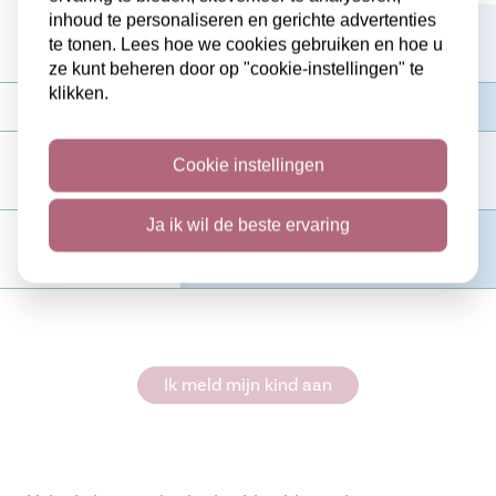
inhoud te personaliseren en gerichte advertenties
9 maart - 26
digitale aanmelding (ook voor
te tonen. Lees hoe we cookies gebruiken en hoe u
maart 2026
broers en zussen)
ze kunt beheren door op "cookie-instellingen" te
klikken.
22 april 2026
bekendmaking resultaat
23 april - 29
Cookie instellingen
inschrijvingen met ticket
mei 2026
Ja ik wil de beste ervaring
vanaf 11 mei
start vrije inschrijvingen via de
2026
school
Ik meld mijn kind aan